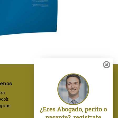
uenos
ter
book
agram
¿Eres Abogado, perito o
pasante?, regístrate