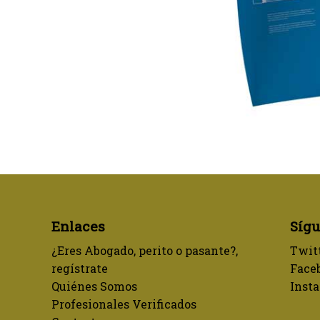
Enlaces
Síg
¿Eres Abogado, perito o pasante?,
Twit
regístrate
Face
Quiénes Somos
Inst
Profesionales Verificados